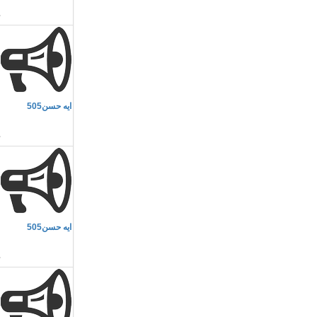
م
ايه حسن505
م
م
ايه حسن505
ا