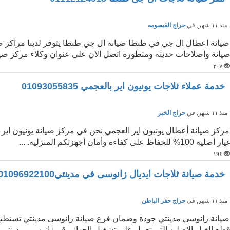
نذ ١١ شهر
, في
حراج القيصومه
صيانة اعطال ال جي في طنطا صيانة ال جي طنطا يتوفر لدينا مراكز 
يانة واصلاحات حديثة ومتطورة اتصل الان على عنوان وكلاء مركز صي
٢٠٧
خدمة عملاء ثلاجات يونيون اير بالعجمي 01093055835
نذ ١١ شهر
, في
حراج الخبر
مركز صيانة أعطال يونيون اير العجمي نحن في مركز صيانة يونيون اي
يار أصلية 100% للحفاظ على كفاءة وأمان أجهزتكم المنزلية. ...
١٩٤
خدمة صيانة ثلاجات ايديال زانوسى في مدينتي01096922100
نذ ١١ شهر
, في
حراج حفر الباطن
صيانة زانوسي مدينتي جودة وضمان فرع صيانة زانوسي مدينتي تستطيع 
طع الغيار الاصليه التى تعمل على تشغيل الجهاز رقم زانوسي بمدينتي الت