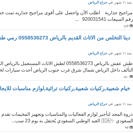
نذ ١١ شهر
, في
حراج الرياض
مراجيح جدارية اطلب الآن واحصل على أقوى مراجيح جداريه تمت خص
قم المبيعات 920031541 ...
١٤٣
دينا التخلص من الاثاث القديم بالرياض 0558536273 رمي طش
نذ ١١ شهر
, في
حراج الرياض
لتألف داخل الرياض شمال شرق غرب جنوب الرياض أحدث سيارات لخد
١٨٠
خيام شعبية,ركنيات شعبية,ركنيات تراثية,لوازم مناسبات للايجا
نذ ١١ شهر
, في
حراج الرياض
لسعودي ✨🇸🇦 العيد الوطني السعودي يُحتفل به يوم 23 سب...
٩٢