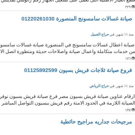
٢٢٩
صيانة غسالات سامسونج المنصورة 01220261030
نذ ١١ شهر
, في
حراج الجبيل
صيانة اعطال غسالات سامسونج في المنصورة صيانة غسالات سامسونج ا
ن خدمات متكاملة واعمال صيانة واصلاحات حديثة ومتطورة اتصل الان 
١٧٦
فروع صيانة ثلاجات فريش بسيون 01125892599
نذ ١١ شهر
, في
حراج الرياض
ارقام عناوين صيانة فريش بسيون مصر فرع صيانة فريش بسيون نوفر لكم
لصيانة اللازمة في الحدود الامنة رقم فريش ببسيون التواصل المباشر ع
١٣٥
مرجيحات جداريه مراجيح حائطية