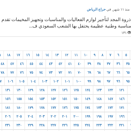
نذ ١١ شهر
, في
حراج الرياض
ذروة المجد لتأجير لوازم الفعاليات والمناسبات وتجهيز المخيمات تقدم
ناسبة وطنية عظيمة يحتفل بها الشعب السعودي ف...
١٣١
٩
١٨
١٧
١٦
١٥
١٤
١٣
١٢
١١
١٠
٩
٨
٧
٦
٥
٤٨
٤٧
٤٦
٤٥
٤٤
٤٣
٤٢
٤١
٤٠
٣٩
٣٨
٣٧
٣٦
٣٥
٧٨
٧٧
٧٦
٧٥
٧٤
٧٣
٧٢
٧١
٧٠
٦٩
٦٨
٦٧
٦٦
٦٥
٧
١٠٦
١٠٥
١٠٤
١٠٣
١٠٢
١٠١
١٠٠
٩٩
٩٨
٩٧
٩٦
٩٥
١٣١
١٣٠
١٢٩
١٢٨
١٢٧
١٢٦
١٢٥
١٢٤
١٢٣
١٢٢
١٢١
١٥٦
١٥٥
١٥٤
١٥٣
١٥٢
١٥١
١٥٠
١٤٩
١٤٨
١٤٧
١٤٦
١٨١
١٨٠
١٧٩
١٧٨
١٧٧
١٧٦
١٧٥
١٧٤
١٧٣
١٧٢
١٧١
٢٠٦
٢٠٥
٢٠٤
٢٠٣
٢٠٢
٢٠١
٢٠٠
١٩٩
١٩٨
١٩٧
١٩٦
٢٣١
٢٣٠
٢٢٩
٢٢٨
٢٢٧
٢٢٦
٢٢٥
٢٢٤
٢٢٣
٢٢٢
٢٢١