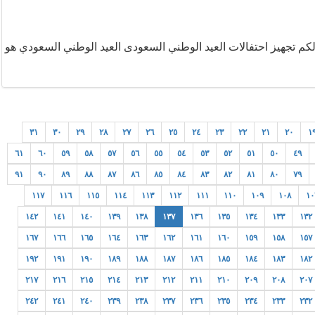
 لكم تجهيز احتفالات العيد الوطني السعودى العيد الوطني السعودي هو
٣١
٣٠
٢٩
٢٨
٢٧
٢٦
٢٥
٢٤
٢٣
٢٢
٢١
٢٠
١
٦١
٦٠
٥٩
٥٨
٥٧
٥٦
٥٥
٥٤
٥٣
٥٢
٥١
٥٠
٤٩
٩١
٩٠
٨٩
٨٨
٨٧
٨٦
٨٥
٨٤
٨٣
٨٢
٨١
٨٠
٧٩
١١٧
١١٦
١١٥
١١٤
١١٣
١١٢
١١١
١١٠
١٠٩
١٠٨
١٠
١٤٢
١٤١
١٤٠
١٣٩
١٣٨
١٣٧
١٣٦
١٣٥
١٣٤
١٣٣
١٣٢
١٦٧
١٦٦
١٦٥
١٦٤
١٦٣
١٦٢
١٦١
١٦٠
١٥٩
١٥٨
١٥٧
١٩٢
١٩١
١٩٠
١٨٩
١٨٨
١٨٧
١٨٦
١٨٥
١٨٤
١٨٣
١٨٢
٢١٧
٢١٦
٢١٥
٢١٤
٢١٣
٢١٢
٢١١
٢١٠
٢٠٩
٢٠٨
٢٠٧
٢٤٢
٢٤١
٢٤٠
٢٣٩
٢٣٨
٢٣٧
٢٣٦
٢٣٥
٢٣٤
٢٣٣
٢٣٢