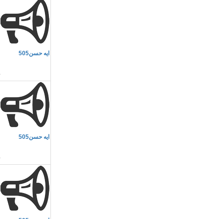
م
ايه حسن505
ل
م
ايه حسن505
ا
م