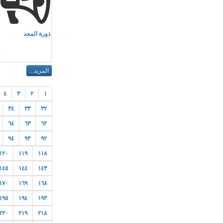
م
ذورة المجد
م
٤
٣
٢
١
٣٤
٣٣
٣٢
٦٤
٦٣
٦٢
٩٤
٩٣
٩٢
١٢٠
١١٩
١١٨
١٤٥
١٤٤
١٤٣
١٧٠
١٦٩
١٦٨
١٩٥
١٩٤
١٩٣
٢٢٠
٢١٩
٢١٨