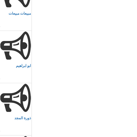
م
مبيعات مبيعات
ر
م
ابو ابراهيم
ا
م
ذورة المجد
ا