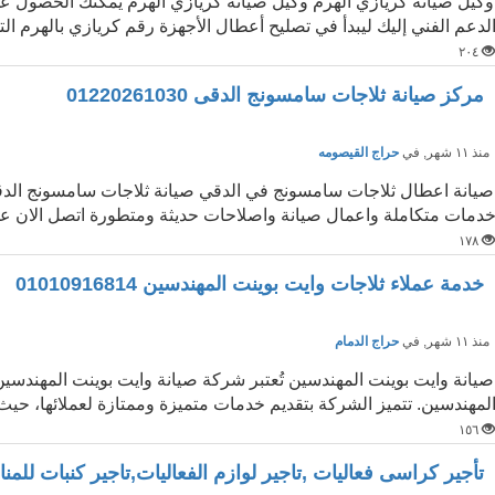
وكيل صيانة كريازي الهرم وكيل صيانة كريازي الهرم يمكنك الحصول عل
لدعم الفني إليك ليبدأ في تصليح أعطال الأجهزة رقم كريازي بالهرم التوا
٢٠٤
مركز صيانة ثلاجات سامسونج الدقى 01220261030
نذ ١١ شهر
, في
حراج القيصومه
صيانة اعطال ثلاجات سامسونج في الدقي صيانة ثلاجات سامسونج الدقي
دمات متكاملة واعمال صيانة واصلاحات حديثة ومتطورة اتصل الان على
١٧٨
خدمة عملاء ثلاجات وايت بوينت المهندسين 01010916814
نذ ١١ شهر
, في
حراج الدمام
صيانة وايت بوينت المهندسين تُعتبر شركة صيانة وايت بوينت المهندسين
لمهندسين. تتميز الشركة بتقديم خدمات متميزة وممتازة لعملائها، حيث
١٥٦
تأجير كراسى فعاليات ,تاجير لوازم الفعاليات,تاجير كنبات للم