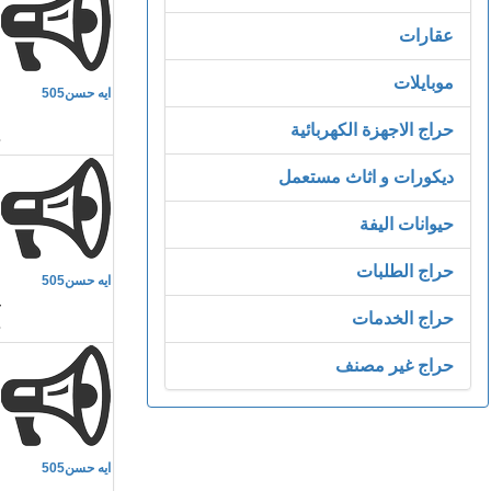
عقارات
م
موبايلات
ايه حسن505
ص
حراج الاجهزة الكهربائية
ديكورات و اثاث مستعمل
حيوانات اليفة
م
حراج الطلبات
ايه حسن505
غ
حراج الخدمات
حراج غير مصنف
م
ايه حسن505
ق