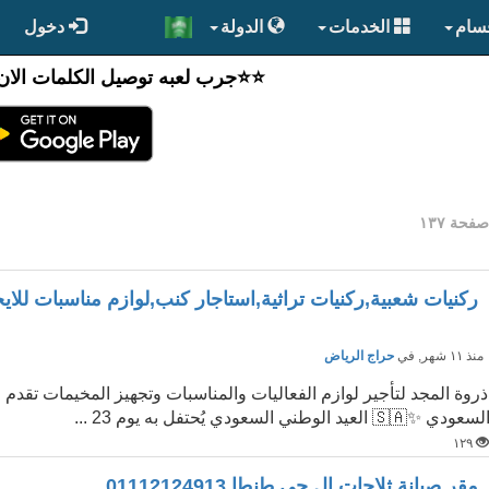
قسام
الخدمات
الدولة
دخول
⭐️⭐جرب لعبه توصيل الكلمات الان
فحة ١٣٧
ركنيات شعبية,ركنيات تراثية,استاجار كنب,لوازم مناسبات للايج
نذ ١١ شهر
, في
حراج الرياض
لسعودي ✨🇸🇦 العيد الوطني السعودي يُحتفل به يوم 23 ...
١٢٩
مقر صيانة ثلاجات ال جى طنطا 01112124913