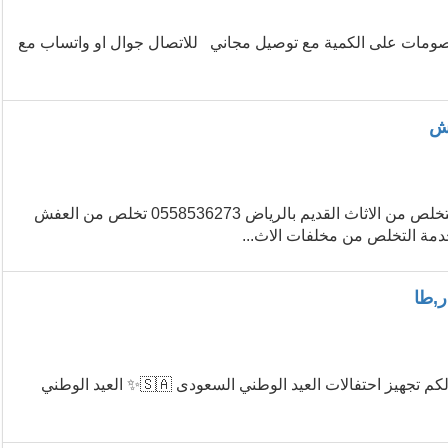
ومات على الكمية مع توصيل مجاني للاتصال جوال او واتساب مع
طش عفش بالرياض 0558536273 لطش الاثاث المستعمل بالرياض التخلص من الاثاث القديم بالرياض 0558536273 تخلص من العفش
مة التخلص من مخلفات الاث...
ر,طا
ذروة المجد لتأجير لوازم الفعاليات والمناسبات وتجهيز المخيمات تقدم لكم تجهيز احتفالات العيد الوطني السعودى 🇸🇦✨ العيد الوطني