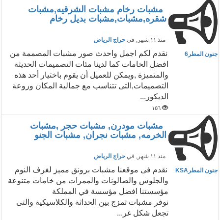
مشبات رخام مشبات الشرقيه,مشبات
شقره,مشبات,مشبات بديل رخام
منذ ١١ شهر
, في
حراج الرياض
نقدم لكم اجمل واحدث صور مشبات المصممة من
جنون المطر6
افضل الخامات كما لدينا مئات التصميمات الحديثة
والمتميزة ,ويمكن للعميل أن يقوم باختيار أحد هذه
التصميمات,التى تتناسب مع جمالية المكان وروعة
الديكور...
١٥٦
مشبات مودرن, مشبات حجر ,مشبات
الخرمه, مشبات نجران, مشبات الجنو
منذ ١١ شهر
, في
حراج الرياض
نقدم فى موقعنا مشبات برونق مميز لغرف النوم
جنون المطرKSA
والجلوس والصالونات والممرات من خامات متنوعة
مؤسستنا افضل مؤسسة في المملكة
نوفر مشبات تمزج بين الحداثة والكلاسيكية والتى
تجعل شكل غر...