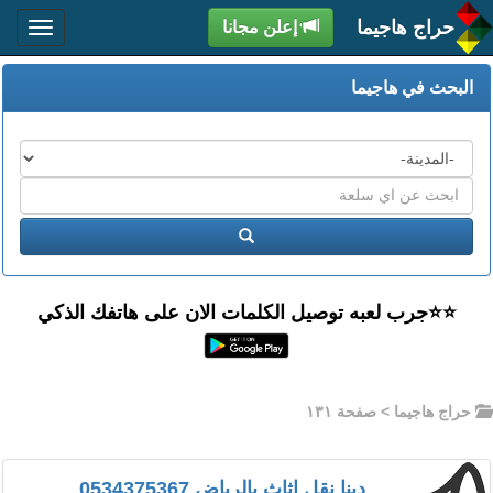
حراج هاجيما
إعلن مجانا
البحث في هاجيما
المدن
اكتب
عبارة
ابحث
البحث
⭐️⭐جرب لعبه توصيل الكلمات الان على هاتفك الذكي
حراج هاجيما
> صفحة ١٣١
دينا نقل اثاث بالرياض 0534375367