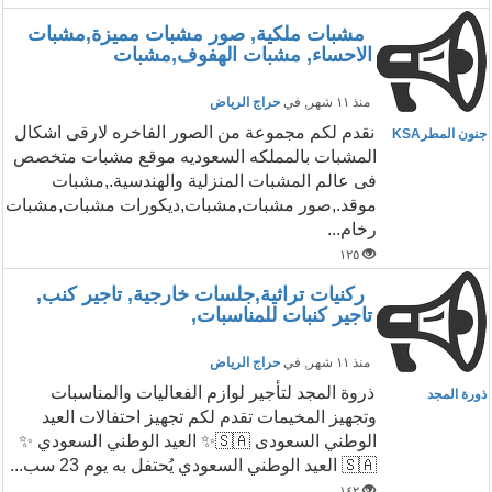
مشبات ملكية, صور مشبات مميزة,مشبات
الاحساء, مشبات الهفوف,مشبات
منذ ١١ شهر
, في
حراج الرياض
نقدم لكم مجموعة من الصور الفاخره لارقى اشكال
جنون المطرKSA
المشبات بالمملكه السعوديه موقع مشبات متخصص
فى عالم المشبات المنزلية والهندسية.,مشبات
موقد.,صور مشبات,مشبات,ديكورات مشبات,مشبات
رخام...
١٢٥
ركنيات تراثية,جلسات خارجية, تاجير كنب,
تاجير كنبات للمناسبات,
منذ ١١ شهر
, في
حراج الرياض
ذروة المجد لتأجير لوازم الفعاليات والمناسبات
ذورة المجد
وتجهيز المخيمات تقدم لكم تجهيز احتفالات العيد
الوطني السعودى 🇸🇦✨ العيد الوطني السعودي ✨
🇸🇦 العيد الوطني السعودي يُحتفل به يوم 23 سب...
١٤٢