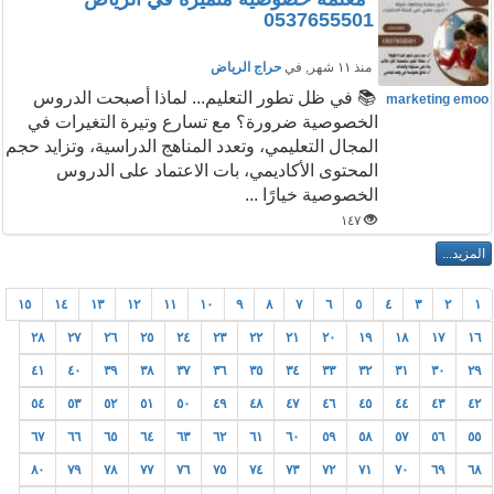
0537655501
منذ ١١ شهر
, في
حراج الرياض
📚 في ظل تطور التعليم... لماذا أصبحت الدروس
marketing emoo
الخصوصية ضرورة؟ مع تسارع وتيرة التغيرات في
المجال التعليمي، وتعدد المناهج الدراسية، وتزايد حجم
المحتوى الأكاديمي، بات الاعتماد على الدروس
الخصوصية خيارًا ...
١٤٧
١٥
١٤
١٣
١٢
١١
١٠
٩
٨
٧
٦
٥
٤
٣
٢
١
٢٨
٢٧
٢٦
٢٥
٢٤
٢٣
٢٢
٢١
٢٠
١٩
١٨
١٧
١٦
٤١
٤٠
٣٩
٣٨
٣٧
٣٦
٣٥
٣٤
٣٣
٣٢
٣١
٣٠
٢٩
٥٤
٥٣
٥٢
٥١
٥٠
٤٩
٤٨
٤٧
٤٦
٤٥
٤٤
٤٣
٤٢
٦٧
٦٦
٦٥
٦٤
٦٣
٦٢
٦١
٦٠
٥٩
٥٨
٥٧
٥٦
٥٥
٨٠
٧٩
٧٨
٧٧
٧٦
٧٥
٧٤
٧٣
٧٢
٧١
٧٠
٦٩
٦٨