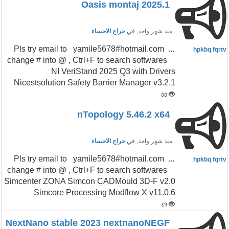
Oasis montaj 2025.1
منذ شهر واحد
, في
حراج الاحساء
...Pls try email to yamile5678#hotmail.com
hpkbq fqrtv
change # into @ , Ctrl+F to search softwares
NI VeriStand 2025 Q3 with Drivers
Nicestsolution Safety Barrier Manager v3.2.1
٥٥
nTopology 5.46.2 x64
منذ شهر واحد
, في
حراج الاحساء
...Pls try email to yamile5678#hotmail.com
hpkbq fqrtv
change # into @ , Ctrl+F to search softwares
Simcenter ZONA Simcon CADMould 3D-F v2.0
Simcore Processing Modflow X v11.0.6
٤٩
NextNano stable 2023 nextnanoNEGF