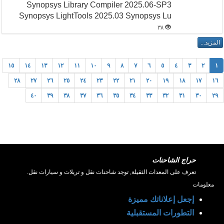
Synopsys Library Compiler 2025.06-SP3
Synopsys LightTools 2025.03 Synopsys Lu
٣٨
١٥
١٤
١٣
١٢
١١
١٠
٩
٨
٧
٦
٥
٤
٣
٢
١
٢٨
٢٧
٢٦
٢٥
٢٤
٢٣
٢٢
٢١
٢٠
١٩
١٨
١٧
١٦
٤٠
٣٩
٣٨
٣٧
٣٦
٣٥
٣٤
٣٣
٣٢
٣١
٣٠
٢٩
حراج الشاحنات
تعرف على المعدات الثقيلة, توجد شاحنات نقل و تريلات و سيارات نقل.
معلومات
إجعل إعلاناتك مميزة
التطورات المستقبلية