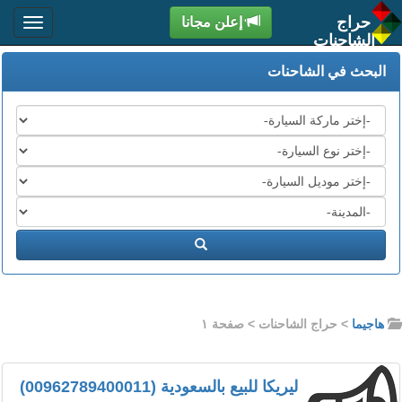
حراج
إعلن مجانا
الشاحنات
البحث في الشاحنات
قائمة
الشركات
الموديل
السنة
المدينة
ابحث
هاجيما
> حراج الشاحنات
> صفحة ١
ليريكا للبيع بالسعودية (00962789400011)