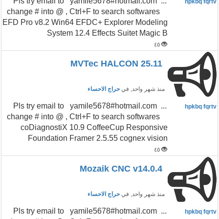
...Pls try email to yamile5678#hotmail.com
hpkbq fqrtv
change # into @ , Ctrl+F to search softwares
EFD Pro v8.2 Win64 EFDC+ Explorer Modeling
System 12.4 Effects Suitet Magic B
٤٥
MVTec HALCON 25.11
منذ شهر واحد
, في
حراج الاحساء
...Pls try email to yamile5678#hotmail.com
hpkbq fqrtv
change # into @ , Ctrl+F to search softwares
coDiagnostiX 10.9 CoffeeCup Responsive
Foundation Framer 2.5.55 cognex vision
٤٥
Mozaik CNC v14.0.4
منذ شهر واحد
, في
حراج الاحساء
...Pls try email to yamile5678#hotmail.com
hpkbq fqrtv