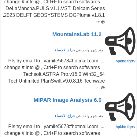
change # into @ , Ctrl+F to search softwares
DeLaMancha.PULS.v1.1.VSTi Delcam Series
2023 DELFT GEOSYSTEMS DGPlume v1.8.1.
٢٢
MountainsLab 11.2
منذ شهر واحد
, في
حراج الاحساء
...Pls try email to yamile5678#hotmail.com
hpkbq fqrtv
change # into @ , Ctrl+F to search softwares
Techsoft.ASTRA.Pro.v15.0.Win32_64
TechUnlimited.PlanSwift.v9.0.8.16 Techware
٤٠
MIPAR Image Analysis 6.0
منذ شهر واحد
, في
حراج الاحساء
...Pls try email to yamile5678#hotmail.com
hpkbq fqrtv
change # into @ , Ctrl+F to search softwares