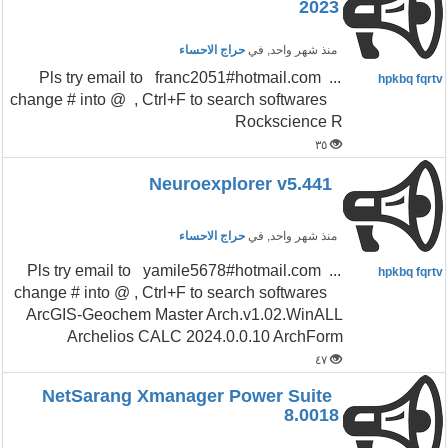
2023
منذ شهر واحد
, في
حراج الاحساء
...Pls try email to franc2051#hotmail.com
hpkbq fqrtv
change # into @ , Ctrl+F to search softwares
Rockscience R
٣٥
Neuroexplorer v5.441
منذ شهر واحد
, في
حراج الاحساء
...Pls try email to yamile5678#hotmail.com
hpkbq fqrtv
change # into @ , Ctrl+F to search softwares
ArcGIS-Geochem Master Arch.v1.02.WinALL
Archelios CALC 2024.0.0.10 ArchForm
٤٧
NetSarang Xmanager Power Suite
8.0018