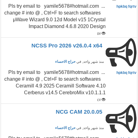
...Pls try email to yamile5678#hotmail.com
hpkbq fqrtv
change # into @ , Ctrl+F to search softwares
μWave Wizard 9.0 12d Model v15 1Crystal
Impact Diamond 4.6.8 2020 Design
٥٧
NCSS Pro 2026 v26.0.4 x64
منذ شهر واحد
, في
حراج الاحساء
...Pls try email to yamile5678#hotmail.com
hpkbq fqrtv
change # into @ , Ctrl+F to search softwares
Ceramill 4.9 2025 Ceramill Software 4.10
Cerberus v14.5 CerebroMix v10.1.1.1
٤٧
NCG CAM 20.0.05
منذ شهر واحد
, في
حراج الاحساء