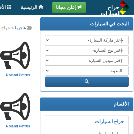
حراج
إعلن مجانا
الرئيسية
الأ
السيارات
البحث في السيارات
هاجيما
> حراج 
قائمة
الشركات
الموديل
السنة
م
المدينة
Roland Petrus
ابحث
n
الأقسام
م
حراج السيارات
Roland Petrus
n