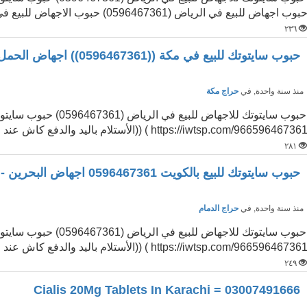
بوب اجهاض للبيع في الرياض (0596467361) حبوب الاجهاض للبيع في الرياض 059646...
٢٣٦
حبوب سايتوتك للبيع في مكة ((0596467361)) اجهاض الحمل بجدة
نذ سنة واحدة
, في
حراج مكة
https://iwtsp.com/96659646736 ) ((الأستلام باليد والدفع كاش عند الأستلام)) ح...
٢٨١
حبوب سايتوتك للبيع بالكويت 0596467361 اجهاض البحرين - عمان
نذ سنة واحدة
, في
حراج الدمام
https://iwtsp.com/96659646736 ) ((الأستلام باليد والدفع كاش عند الأستلام)) ح...
٢٤٩
Cialis 20Mg Tablets In Karachi = 03007491666