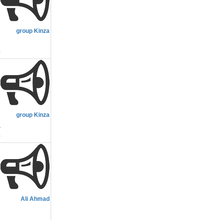
م
group Kinza
i
م
group Kinza
a
م
Ali Ahmad
و