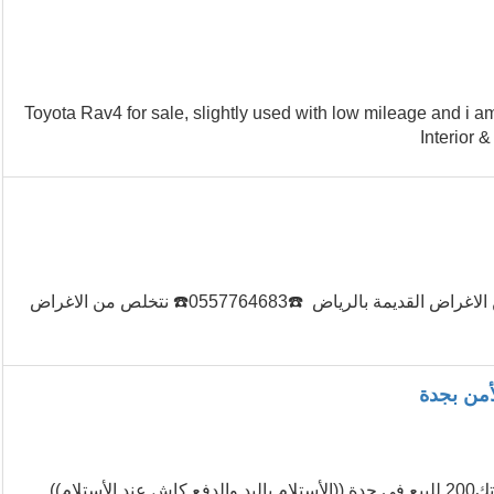
...2023 Toyota Rav4 for sale, slightly used with low mileage and
Interior 
‏طش الاغراض بالرياض التخلص من الاثاث القديم بالرياض التخلص من الاغراض القديمة بالرياض ☎️0557764683☎️ نتخلص من الاغراض
حبوب سايتوتك للاجهاض للبيع في الرياض (0596467361) حبوب سايتوتك200 للبيع في جدة ((الأستلام باليد والدفع كاش عند الأستلام))