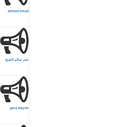
م
ahmad emad
»(1
م
عمر سالم الشيخ
ط
م
gary wayne
C