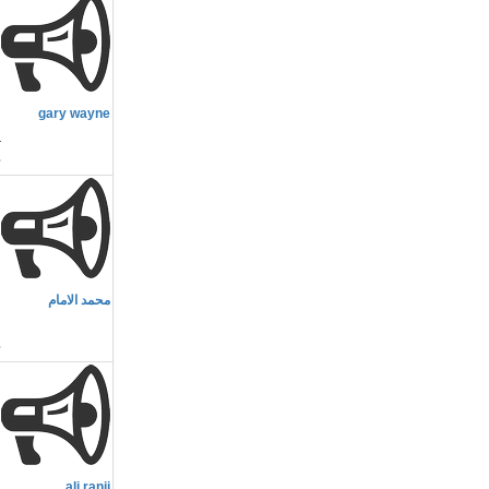
م
gary wayne
a
م
محمد الامام
ا
م
ali ranii