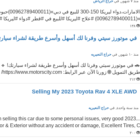
نذ ٧ شهور
, في
حراج الرياض
0096278940001) #علاج #ليريكا #للبيع في #قطر #دواء #ليريكا #للبيع ...
١٣٨
في موتورز سيتي وفرنا لك أسهل وأسرع طريقة لشراء سيارت
نذ ١٠ شهور
, في
حراج النعيريه
🚗 في موتورز سيتي وفرنا لك أسهل وأسرع طريقة لشراء سيارتك! 🔹 
ريق التمويل 🌐 زورنا الآن عبر الرابط: https://www.motorscity.com/ ...
٢١٢
Selling My 2023 Toyota Rav 4 XLE AWD
نذ سنة واحدة
, في
حراج النعيريه
 i am selling this car due to some personal issues, very good
ior & Exterior without any accident or damage, Excellent Tires, 
٢٠٠