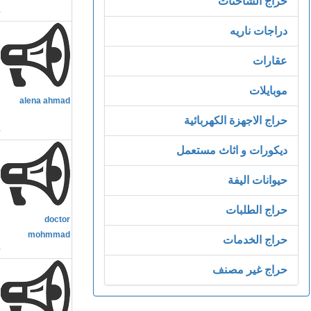
حراج الشاحنات
دراجات ناريه
عقارات
م
موبايلات
alena ahmad
و
حراج الاجهزة الكهربائية
ديكورات و اثاث مستعمل
حيوانات اليفة
م
حراج الطلبات
doctor
و
mohmmad
حراج الخدمات
حراج غير مصنف