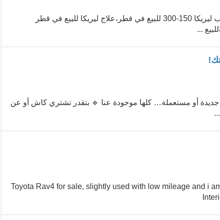
الامارات،دواء ليريكا 150-300 للبيع في دبي»(00962789400011)حبوب ليريكا 150-300 للبيع في قطر،علاج ليريكا للبيع في قطر
ك!
جديدة أو مستعملة… كلها موجودة عنا 🔹 بتقدر تشتري كاش أو عن
...2023 Toyota Rav4 for sale, slightly used with low mileage and
Inter