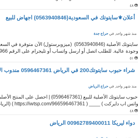
٤٨
أعلان⚜︎سايتوتك في السعودية(0563940846) اجهاض للبيع
نذ شهر واحد
, في
حراج جدة
سايتوتك الأصلية (0563940846) (ميزوبرستول) الآن
جودة عالية. للطلب اتصل أو ارسل واتساب أو تليجرام على الرقم 00966...
٥١
شراء حبوب سايتوتك200 في الرياض 0596467361 مندوب الاجهاض بجدة
نذ شهر واحد
, في
حراج الرياض
حبوب سايتوتك الأصلية للبيع (96467361
اتس اب دايركت ) ____ ( https://iwtsp.com/966596467361 ) (الرياض-ج...
٤٨
دواء ليريكا 00962789400011 الرياض