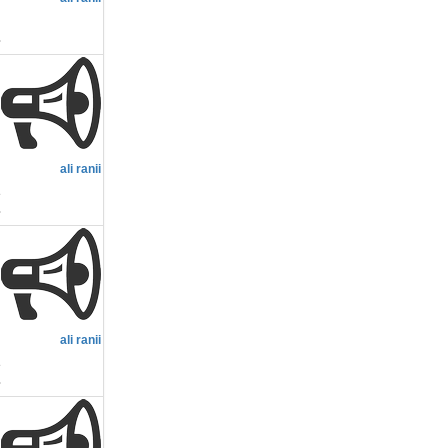
ح
م
ali ranii
1
م
ali ranii
1