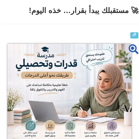
🚀 مستقبلك يبدأ بقرار… خذه اليوم!