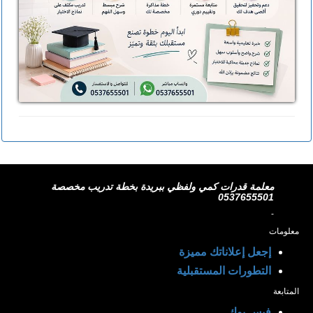
معلمة قدرات كمي ولفظي ببريدة بخطة تدريب مخصصة
0537655501
-
معلومات
إجعل إعلاناتك مميزة
التطورات المستقبلية
المتابعة
فيس بوك