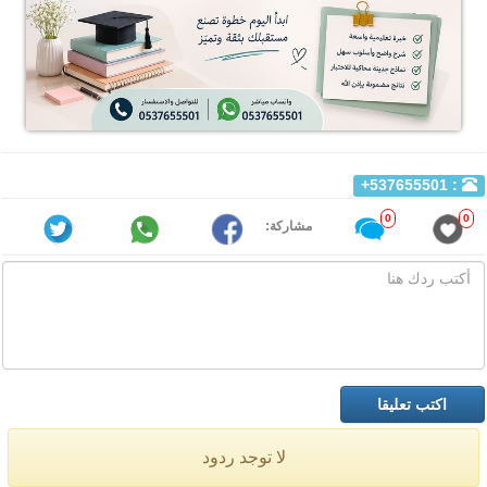
: 537655501+
0
0
مشاركة:
لا توجد ردود