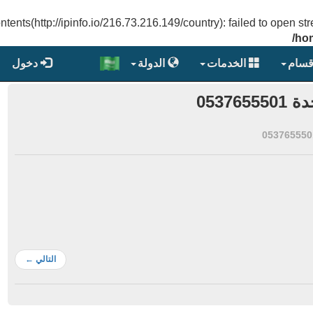
ontents(http://ipinfo.io/216.73.216.149/country): failed to ope
/ho
قسام
الخدمات
الدولة
دخول
053
التالي
←