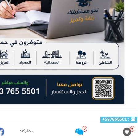
: 537655501+
0
0
مشاركة: