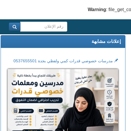
Warning
: file_get_c
إعلانات مشابهة
مدرسات خصوصي قدرات كمي ولفظي بجدة 0537655501