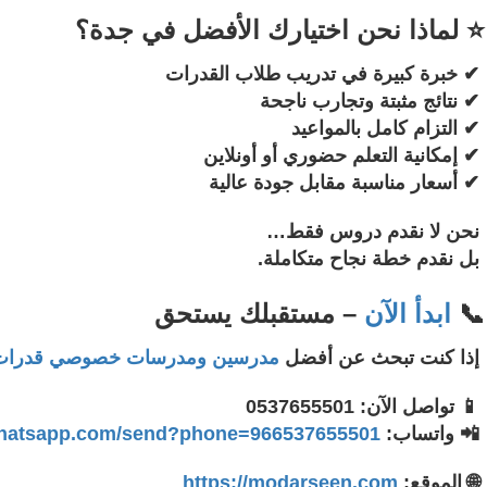
⭐ لماذا نحن اختيارك الأفضل في جدة؟
✔ خبرة كبيرة في تدريب طلاب القدرات
✔ نتائج مثبتة وتجارب ناجحة
✔ التزام كامل بالمواعيد
✔ إمكانية التعلم حضوري أو أونلاين
✔ أسعار مناسبة مقابل جودة عالية
نحن لا نقدم دروس فقط…
بل نقدم خطة نجاح متكاملة.
📞
ابدأ الآن
– مستقبلك يستحق
إذا كنت تبحث عن أفضل
مدرسين ومدرسات خصوصي قدرات ب
📱 تواصل الآن: 0537655501
📲 واتساب:
https://api.whatsapp.com/send?phone=966537655501
🌐 الموقع:
https://modarseen.com