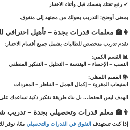
✔ رفع ثقتك بنفسك قبل وأثناء الاختبار
بمعنى أوضح: التدريب يحولك من مجتهد إلى متفوق.
👩‍🏫 معلمات قدرات بجدة – تأهيل احترافي لل
نقدم تدريب متخصص للطالبات يشمل جميع أقسام الاختبار:
📊 القسم الكمي:
النسب – الإحصاء – الهندسة – التحليل – التفكير المنطقي
📚 القسم اللفظي:
استيعاب المقروء – إكمال الجمل – التناظر – المفردات
الهدف ليس الحفظ… بل بناء طريقة تفكير ذكية تساعدك على 
👨‍🏫 معلم قدرات وتحصيلي بجدة – تدريب ش
إذا كنت تستهدف
التفوق في القدرات والتحصيلي
معًا، نوفر لك