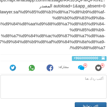
ttps://api.whatsapp.com/message/RR3JSQPMQPKIN1?
autoload=1&app_absent=0 المصدر
abablawyer.sa/%d9%85%d8%b3%d8%a7%d8%b9%d8%af-
%d8%b0%d9%83%d9%8a-
4%d9%84%d8%aa%d9%88%d8%a7%d8%b5%d9%84-
%d9%85%d8%b9-
%d8%a7%d9%84%d8%ac%d9%87%d8%a7%d8%aa-
7%d9%84%d8%b9%d8%af%d9%84%d9%8a%d8%a9-
%d9%88%d8%a7/
: 966000000000+
0
0
مشاركة: