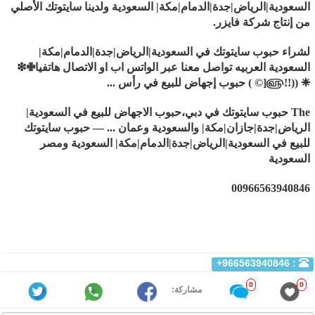
السعودية|الرياض|جدة|الدمام|مكة| السعودية ولدينا سايتوتك الأصلي
من إنتاج شركة فايزر.
لشراء حبوب سايتوتك في السعودية|الرياض|جدة|الدمام|مكة|
السعودية العربيه تواصل معنا عبر الواتس اب او الاتصال هاتفيا
✙❇
❈
((!!
௵
[© ) حبوب إجهاض للبيع في رأس ...
The
حبوب سايتوتك في دبي،حبوب الاجهاض للبيع في السعودية|
الرياض|جدة|جازان|مكة| والسعودية وعمان ... — حبوب سايتوتك
للبيع في السعودية|الرياض|جدة|الدمام|مكة| السعودية ومصر
السعودية
00966563940846
: 966563940846+
0
0
مشاركة: