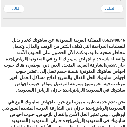
→
السابق
التالي
←
0563940846 المملكة العربية السعودية عن سايتوتك كخيار بديل
للعمليات الجراحية التي تكلف الكثير من الوقت والمال، وتحمل
مخاطر صحية عالية. يمكنك الآن الحصول على الحبوب الآمنة
والفعالة باستخدام اجهاض سايتوتك للبيع في السعودية|الرياض|جدة|
جازان|دبي|الشارقة العربيه المتحده العين دبي ابوظبي ، هناك حبوب
اجهاض سايتوتك المتوفرة بنسبة خصم تصل إلى . تعتبر حبوب
اجهاض سايتوتك الحل الفعال والسريع لعلاج مشاكل الحمل الغير
مرغوب فيه. نحن نتميز بسرعة التوصيل وتوافر حبوب اجهاض
سايتوتك في السعودية|الرياض|جدة|جازان|الرياض| السعودية.
نحن نقدم خدمة طبية مميزة لبيع حبوب اجهاض سايتوتك للبيع في
السعودية|الرياض|جدة|جازان|دبي|الشارقة العربيه المتحده العين دبي
ابوظبي ، وهي تعتبر الحل الأمن والفعال للإجهاض. حبوب اجهاض
سايتوتك في السعودية|الرياض|جدة|جازان| السعودية | السعودية
العربيه المتحده العين دبي ابوظبي تضمن الأمان والفعالية العالية.