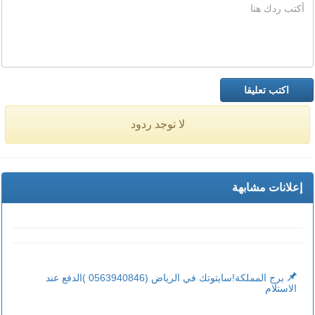
لا توجد ردود
إعلانات مشابهة
برج المملكة!سايتوتك في الرياض (0563940846 )الدفع عند
الاستلام